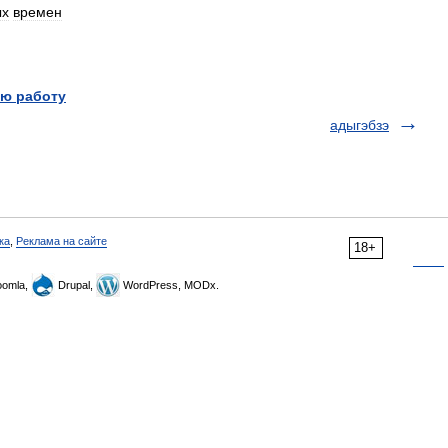
ых
времен
ю работу
адыгэбзэ
ка
,
Реклама на сайте
18+
omla,
Drupal,
WordPress, MODx.