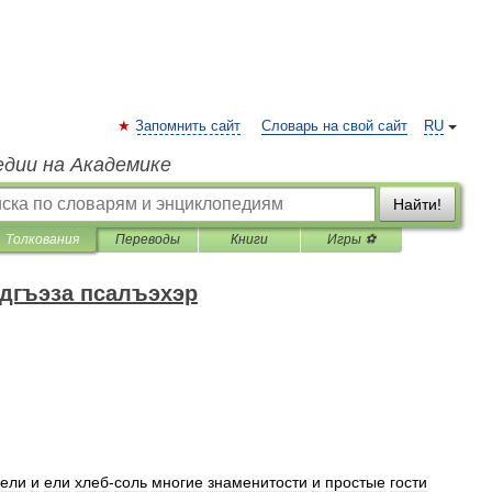
Запомнить сайт
Словарь на свой сайт
RU
едии на Академике
Найти!
Толкования
Переводы
Книги
Игры ⚽
дгъэза псалъэхэр
дели
и
ели
хлеб
-
соль
многие
знаменитости
и
простые
гости