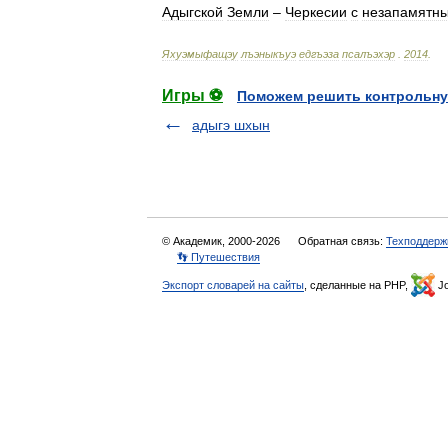
Адыгской
Земли
–
Черкесии
с
незапамятн
Яхуэмыфащэу
лъэныкъуэ
едгъэза
псалъэхэр
.
2014
.
Игры ⚽
Поможем решить контрольну
адыгэ шхын
© Академик, 2000-2026
Обратная связь:
Техподдерж
👣 Путешествия
Экспорт словарей на сайты
, сделанные на PHP,
Jo