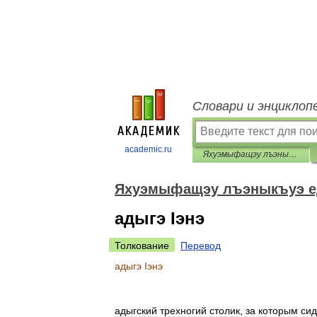
Словари и энциклоп
academic.ru
Яхуэмыфащэу лъэныкъуэ едгъэза псалъэхэр
Яхуэмыфащэу лъэныкъуэ е
адыгэ Iэнэ
Толкование
Перевод
адыгэ
Iэнэ
адыгский
трехногий
столик
,
за
которым
си